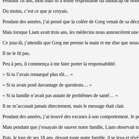
Pendant 18 ans, mon mari m’a tenue responsable du handicap de notre 
Du moins, c’est ce que je croyais.
Pendant des années, j’ai pensé que la colère de Greg venait de sa décept
Mais lorsque Liam avait trois ans, les médecins nous annoncèrent une vé
Ce jour-là, j’attendis que Greg me prenne la main et me dise que nous
Il ne le fit pas.
Peu à peu, il commença à me faire porter la responsabilité.
« Si tu l’avais remarqué plus tôt… »
« Si tu avais posé davantage de questions… »
« Si ta famille n’avait pas autant de problèmes de santé… »
Il ne m’accusait jamais directement, mais le message était clair.
Pendant des années, j’ai trouvé des excuses à son comportement. Je pensai
Mais pendant que j’essayais de sauver notre famille, Liam observait to
Puis, le jour de ses 18 ans, devant toute notre famille, il se leva et rév