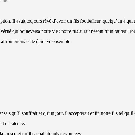
fils.
ion. Il avait toujours rêvé d’avoir un fils footballeur, quelqu’un à qui 
rité qui bouleversa notre vie : notre fils aurait besoin d’un fauteuil ro
 affronterions cette épreuve ensemble.
s qu’il souffrait et qu’un jour, il accepterait enfin notre fils tel qu’il é
ut en silence.
éla un secret qu’il cachait depuis des années.