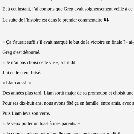
Et à cet instant, j’ai compris que Greg avait soigneusement veillé à ce 
La suite de l’histoire est dans le premier commentaire ⬇️⬇️
« Ça t’aurait suffi s’il avait marqué le but de la victoire en finale ?» a
Greg s’est détourné.
« Je n’ai pas choisi cette vie », a-t-il dit.
J’ai eu le cœur brisé.
« Liam aussi. »
Des années plus tard, Liam sortit major de sa promotion et choisit une 
Pour ses dix-huit ans, nous avons fêté ça en famille, entre amis, avec s
Puis Liam leva son verre.
« Je veux porter un toast à mes parents. »
« Je connais mieux notre famille que vous ne le pensez », dit-il.