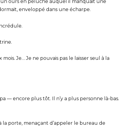
au, un ours en peluche auquel il manquait une
n dormait, enveloppé dans une écharpe.
incrédule.
trine.
 mois. Je… Je ne pouvais pas le laisser seul à la
 — encore plus tôt. Il n’y a plus personne là-bas.
 à la porte, menaçant d’appeler le bureau de