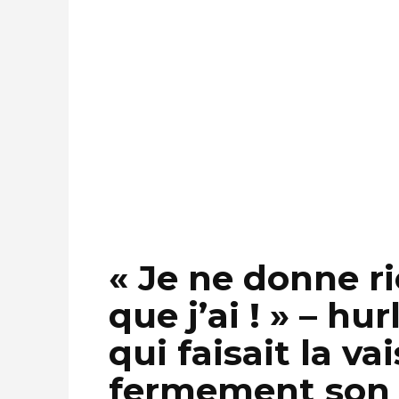
« Je ne donne ri
que j’ai ! » – hu
qui faisait la va
fermement son s