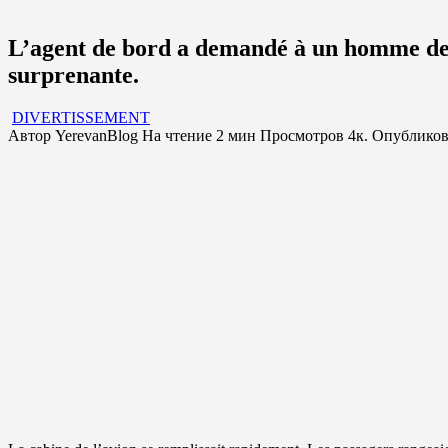
L’agent de bord a demandé à un homme de d
surprenante.
DIVERTISSEMENT
Автор
YerevanBlog
На чтение
2 мин
Просмотров
4к.
Опубликов