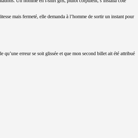
ations. Un homme en t-shirt gris, plutôt corpulent, s’installa côté
tesse mais fermeté, elle demanda à l’homme de sortir un instant pour
 qu’une erreur se soit glissée et que mon second billet ait été attribué