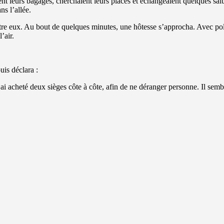
t leurs bagages, cherchaient leurs places et échangeaient quelques salut
ns l’allée.
re eux. Au bout de quelques minutes, une hôtesse s’approcha. Avec poli
’air.
uis déclara :
i acheté deux sièges côte à côte, afin de ne déranger personne. Il semble