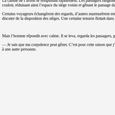
La cabine de l’avion se remplissait rapidement. Les passagers rangeaien
couloir, réduisant ainsi l’espace du siège voisin et gênant le passage da
Certains voyageurs échangèrent des regards, d’autres murmurèrent ent
discuter de la disposition des sièges. Une certaine tension flottait dans l
Mais l’homme répondit avec calme. Il se leva, regarda les passagers, p
— Je sais que ma corpulence peut gêner. C’est pour cette raison que j’a
à une autre personne.