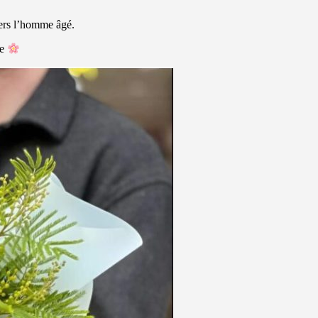
 vers l’homme âgé.
me