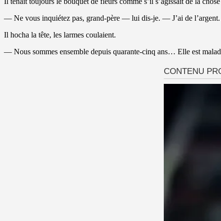
Il tenait toujours le bouquet de fleurs comme s’il s’agissait de la chose
— Ne vous inquiétez pas, grand-père — lui dis-je. — J’ai de l’argen
Il hocha la tête, les larmes coulaient.
— Nous sommes ensemble depuis quarante-cinq ans… Elle est malade…