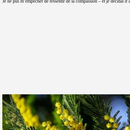
Je ne pus m’empêcher de ressentir de la compassion – et je décidai d’