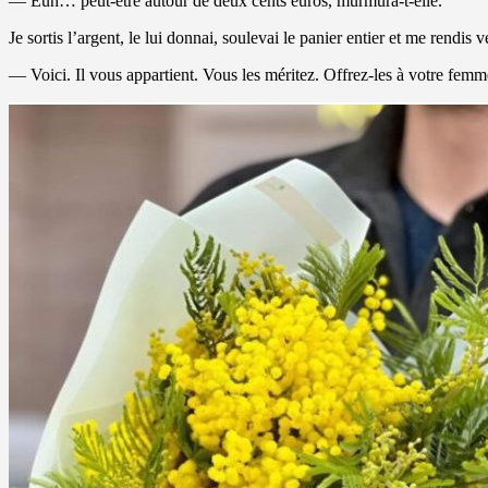
— Euh… peut-être autour de deux cents euros, murmura-t-elle.
Je sortis l’argent, le lui donnai, soulevai le panier entier et me rendis
— Voici. Il vous appartient. Vous les méritez. Offrez-les à votre fem