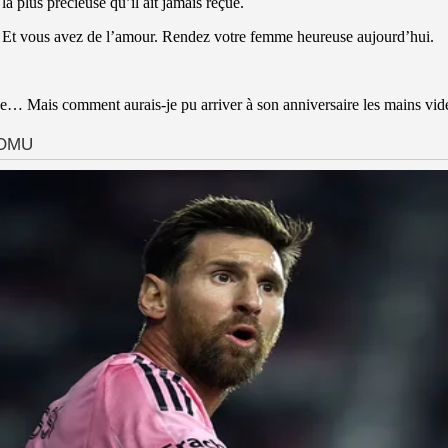
 la plus précieuse qu’il ait jamais reçue.
t. Et vous avez de l’amour. Rendez votre femme heureuse aujourd’hui.
 Mais comment aurais-je pu arriver à son anniversaire les mains vid