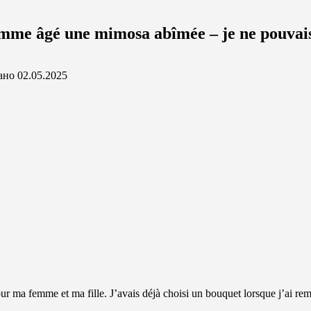
me âgé une mimosa abîmée – je ne pouvais p
ано
02.05.2025
our ma femme et ma fille. J’avais déjà choisi un bouquet lorsque j’ai r